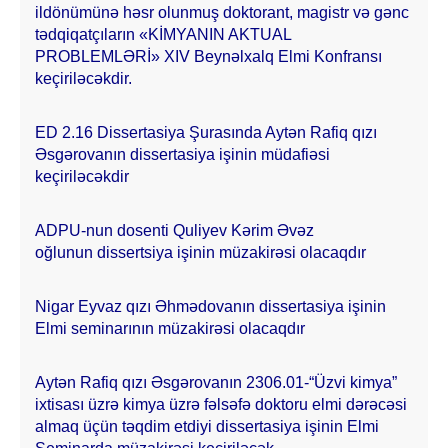
ildönümünə həsr olunmuş doktorant, magistr və gənc
tədqiqatçıların «KİMYANIN AKTUAL
PROBLEMLƏRİ» XIV Beynəlxalq Elmi Konfransı
keçiriləcəkdir.
ED 2.16 Dissertasiya Şurasında Aytən Rafiq qızı
Əsgərovanın dissertasiya işinin müdafiəsi
keçiriləcəkdir
ADPU-nun dosenti Quliyev Kərim Əvəz
oğlunun dissertsiya işinin müzakirəsi olacaqdır
Nigar Eyvaz qızı Əhmədovanın dissertasiya işinin
Elmi seminarının müzakirəsi olacaqdır
Aytən Rafiq qızı Əsgərovanın 2306.01-“Üzvi kimya”
ixtisası üzrə kimya üzrə fəlsəfə doktoru elmi dərəcəsi
almaq üçün təqdim etdiyi dissertasiya işinin Elmi