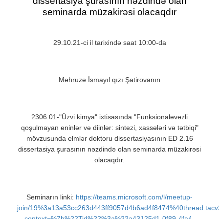
dissertasiya şurasının nəzdində olan
seminarda müzakirəsi olacaqdır
29.10.21-ci il tarixində saat 10:00-da
Məhruzə İsmayıl qızı Şatirovanın
2306.01-"Üzvi kimya" ixtisasında "Funksionaləvəzli
qoşulmayan eninlər və diinlər: sintezi, xassələri və tətbiqi"
mövzusunda elmlər doktoru dissertasiyasının ED 2.16
dissertasiya şurasının nəzdində olan seminarda müzakirəsi
olacaqdır.
Seminarın linki:
https://teams.microsoft.com/l/meetup-
join/19%3a13a53cc263d443ff9057d4b6ad4f8474%40thread.tac
context=%7b%22Tid%22%3a%22a43125d1-0f89-4fa4-