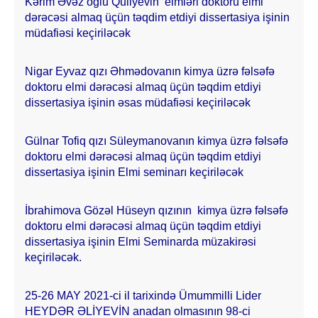
Kərim Əvəz oğlu Quliyevin elmləri doktoru elmi
dərəcəsi almaq üçün təqdim etdiyi dissertasiya işinin
müdafiəsi keçiriləcək
Nigar Eyvaz qızı Əhmədovanın kimya üzrə fəlsəfə
doktoru elmi dərəcəsi almaq üçün təqdim etdiyi
dissertasiya işinin əsas müdafiəsi keçiriləcək
Gülnar Tofiq qızı Süleymanovanın kimya üzrə fəlsəfə
doktoru elmi dərəcəsi almaq üçün təqdim etdiyi
dissertasiya işinin Elmi seminarı keçiriləcək
İbrahimova Gözəl Hüseyn qızının kimya üzrə fəlsəfə
doktoru elmi dərəcəsi almaq üçün təqdim etdiyi
dissertasiya işinin Elmi Seminarda müzakirəsi
keçiriləcək.
25-26 MAY 2021-ci il tarixində Ümummilli Lider
HEYDƏR ƏLİYEVİN anadan olmasının 98-ci