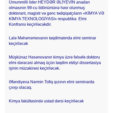
Ümummilli lider HEYDƏR ƏLİYEVİN anadan
olmasının 99-cu ildönümünə həsr olunmuş
doktorant, magistr və gənc tədqiqatçıların «KİMYA VƏ
KİMYA TEXNOLOGİYASI» respublika Elmi
Konfransı keçiriləcəkdir.
Lalə Məhərrəmovanın təqdimatında elmi seminar
keçiriləcək
Müşkünaz Həsənovanın kimya üzrə fəlsəfə doktoru
elmi dərəcəsi almaq üçün təqdim etdiyi dissertasiya
işinin müzakirəsi keçiriləcək.
Əfəndiyeva Nərmin Tofiq qızının elmi seminarda
çıxışı olacaq.
Kimya fakültəsində ustad dərsi keçiriləcək