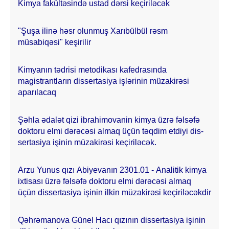
Kimya fakültəsində ustad dərsi keçiriləcək
"Şuşa ilinə həsr olunmuş Xarıbülbül rəsm
müsabiqəsi" keşirilir
Kimyanın tədrisi metodikası kafedrasında
magistrantların dissertasiya işlərinin müzakirəsi
aparılacaq
Şəhla ədalət qizi ibrahimovanin kimya üzrə fəlsəfə
doktoru elmi dərəcəsi almaq üçün təqdim etdiyi dis­
sertasiya işinin müzakirəsi keçiriləcək.
Arzu Yunus qızı Abiyevanın 2301.01 - Analitik kimya
ixtisası üzrə fəlsəfə doktoru elmi dərəcəsi almaq
üçün dissertasiya işinin ilkin müzakirəsi keçiriləcəkdir
Qəhrəmanova Günel Hacı qızının dissertasiya işinin