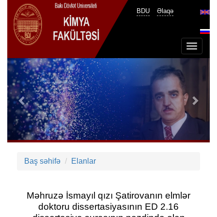
BDU
Əlaqə
Toggle
navigat
Previous
Next
Baş səhifə
Elanlar
Məhruzə İsmayıl qızı Şatirovanın elmlər
doktoru dissertasiyasının ED 2.16