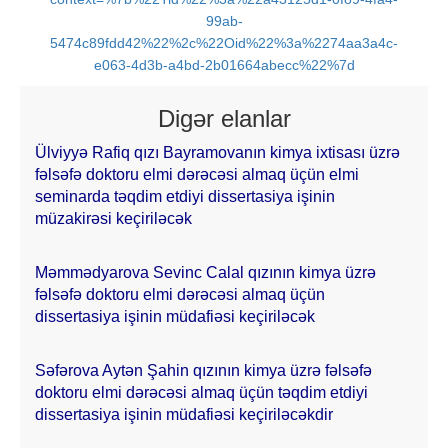
99ab-
5474c89fdd42%22%2c%22Oid%22%3a%2274aa3a4c-
e063-4d3b-a4bd-2b01664abecc%22%7d
Digər elanlar
Ülviyyə Rafiq qızı Bayramovanın kimya ixtisası üzrə
fəlsəfə doktoru elmi dərəcəsi almaq üçün elmi
seminarda təqdim etdiyi dissertasiya işinin
müzakirəsi keçiriləcək
Məmmədyarova Sevinc Calal qızının kimya üzrə
fəlsəfə doktoru elmi dərəcəsi almaq üçün
dissertasiya işinin müdafiəsi keçiriləcək
Səfərova Aytən Şahin qızının kimya üzrə fəlsəfə
doktoru elmi dərəcəsi almaq üçün təqdim etdiyi
dissertasiya işinin müdafiəsi keçiriləcəkdir