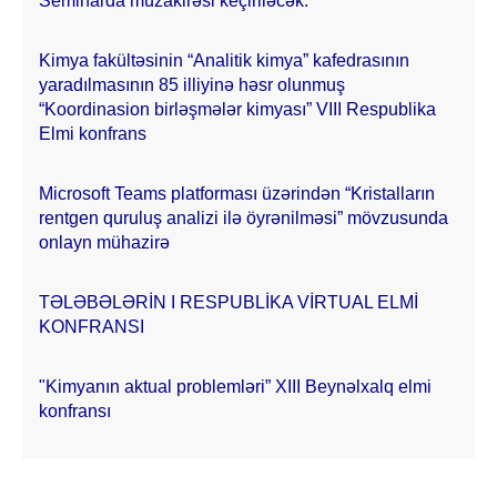
Seminarda müzakirəsi keçiriləcək.
Kimya fakültəsinin “Analitik kimya” kafedrasının
yaradılmasının 85 illiyinə həsr olunmuş
“Koordinasion birləşmələr kimyası” VIII Respublika
Elmi konfrans
Microsoft Teams platforması üzərindən “Kristalların
rentgen quruluş analizi ilə öyrənilməsi” mövzusunda
onlayn mühazirə
TƏLƏBƏLƏRİN I RESPUBLİKA VİRTUAL ELMİ
KONFRANSI
"Kimyanın aktual problemləri” XIII Beynəlxalq elmi
konfransı