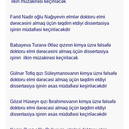
ilkin müzakirəsi keçiriləcək
Farid Nadir oğlu Nağıyevin elmlər doktoru elmi
dərəcəsini almaq üçün təqdim etdiyi dissertasiya
işinin müdafiəsi keçiriləcəkdir
Babayeva Turanə Əlləz qızının kimya üzrə fəlsəfə
doktoru elmi dərəcəsini almaq üçün dissertasiya
işinin ilkin müzakirəsi keçiriləcək
Gülnar Tofiq qızı Süleymanovanın kimya üzrə fəlsəfə
doktoru elmi dərəcəsi almaq üçün təqdim etdiyi
dissertasiya işinin əsas müdafiəsi keşiriləcəkdir
Gözəl Hüseyn qızı İbrahimovanın kimya üzrə fəlsəfə
doktoru elmi dərəcəsi almaq üçün təqdim etdiyi
dissertasiya işinin əsas müdafiəsi keçiriləcəkdir