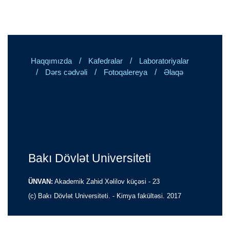
/
/
Haqqımızda
Kafedralar
Laboratoriyalar
/
/
/
Dərs cədvəli
Fotoqalereya
Əlaqə
Bakı Dövlət Universiteti
ÜNVAN:
Akademik Zahid Xəlilov küçəsi - 23
(c) Bakı Dövlət Universiteti. - Kimya fakültəsi. 2017