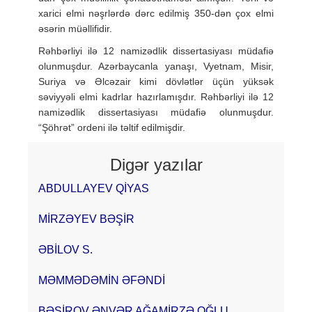
xarici elmi nəşrlərdə dərc edilmiş 350-dən çox elmi
əsərin müəllifidir.
Rəhbərliyi ilə 12 namizədlik dissertasiyası müdafiə
olunmuşdur. Azər­baycanla yanaşı, Vyetnam, Misir,
Suriya və Əlcəzair kimi dövlətlər üçün yüksək
səviyyəli elmi kadrlar hazırlamışdır. Rəhbərliyi ilə 12
namizədlik dissertasiyası müdafiə olunmuşdur.
“Şöhrət” ordeni ilə təltif edilmişdir.
Digər yazılar
ABDULLAYEV QİYAS
MİRZƏYEV BƏŞİR
ƏBİLOV S.
MƏMMƏDƏMİN ƏFƏNDİ
BƏŞİROV ƏNVƏR AĞAMİRZƏ OĞLU