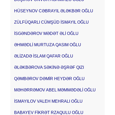
HÜSEYNOV CƏBRAYIL ƏLƏKBƏR OĞLU
ZÜLFÜQARLI CÜMŞÜD İSMAYIL OĞLU
İSGƏNDƏROV MƏDƏT ƏLİ OĞLU
ƏHMƏDLİ MURTUZA QASIM OĞLU
ƏLİZADƏ İSLAM QAFAR OĞLU
ƏLƏKBƏROVA SƏKİNƏ ƏŞRƏF QIZI
QƏMBƏROV DƏMİR HEYDƏR OĞLU
MӘHӘRRӘMOV ABEL MƏMMƏDƏLİ OĞLU
İSMAYILOV VALEH MEHRALI OĞLU
BABAYEV FİKRƏT RZAQULU OĞLU