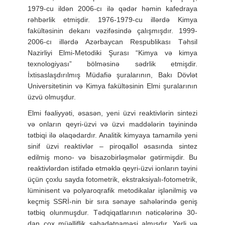
1979-cu ildən 2006-cı ilə qədər həmin kafedraya
rəhbərlik etmişdir. 1976-1979-cu illərdə Kimya
fakültəsinin dekanı vəzifəsində çalışmışdır. 1999-
2006-cı illərdə Azərbaycan Respublikası Təhsil
Nazirliyi Elmi-Metodiki Şurası “Kimya və kimya
texnologiyası” bölməsinə sədrlik etmişdir.
İxtisaslaşdırılmış Müdafiə şuralarının, Bakı Dövlət
Universitetinin və Kimya fakültəsinin Elmi şuralarının
üzvü olmuşdur.
Elmi fəaliyyəti, əsasən, yeni üzvi reaktivlərin sintezi
və onların qeyri-üzvi və üzvi maddələrin təyinində
tətbiqi ilə əlaqədardır. Analitik kimyaya tamamilə yeni
sinif üzvi reaktivlər – piroqallol əsasında sintez
edilmiş mono- və bisazobirləşmələr gətirmişdir. Bu
reaktivlərdən istifadə etməklə qeyri-üzvi ionların təyini
üçün çoxlu sayda fotometrik, ekstraksiyalı-fotometrik,
lüminisent və polyaroqrafik metodikalar işlənilmiş və
keçmiş SSRİ-nin bir sıra sənaye sahələrində geniş
tətbiq olunmuşdur. Tədqiqatlarının nəticələrinə 30-
dan çox müəlliflik şəhadətnaməsi almışdır. Yerli və