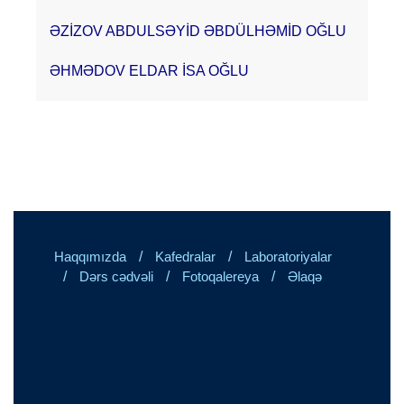
ƏZİZOV ABDULSƏYİD ƏBDÜLHƏMİD OĞLU
ƏHMƏDOV ELDAR İSA OĞLU
/
/
Haqqımızda
Kafedralar
Laboratoriyalar
/
/
/
Dərs cədvəli
Fotoqalereya
Əlaqə