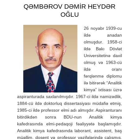
QƏMBƏROV DƏMİR HEYDƏR
OĞLU
26 noyabr 1939-cu
ildə anadan
olmuşdur. 1958-ci
ildə Bakı Dövlət
Universitetinə daxil
olmuş və 1963-cü
ildə oranı
fərqlənmə diplomu
ilə bitirərək “Analitik
kimya” ixtisası üzrə
aspiranturada saxlanılmışdır. 1967-ci ildə namizədlik,
1884-cü ildə doktorluq dissertasiyası müdafiə etmiş,
1985-ci ildə professor elmi adı almışdır. Aspiranturanı
bitirdikdən sonra BDU-nun Analitik kimya
kafedrasında elmi-pedaqoji fəaliyyətə başlamışdır.
Analitik kimya kafedrasında laborant, assistent, baş
müəllim, dosent və professor vəzifələrində çalışmış,