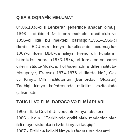
QISA BİOQRAFİK MƏLUMAT
04.06.1938-ci il Lənkəran şəhərində anadan olmuş.
1946 – ci ildə 4 №-li orta məktəbə daxil olub və
1956–ci ildə bu məktəbi bitirmişdir.1961–1966-ci
illərdə BDU-nun kimya fakultəsində oxumuşdur.
1967-ci ildən BDU-da işləyir. Frənc dili kurslarını
bitirdikdən sonra (1973-1974, M.Torez adına xarici
dillər institutu-Moskva, Pol Valeri adına dillər institutu-
Montpelye, Fransa) 1974-1978–ci illərdə Neft, Gaz
və Kimya Milli İnstitutunun (Bumerdes, Əlcazair)
Tədbiqi kimya kafedrasında müəllim vəzifəsində
çalışmışdır.
TƏHSİLİ VƏ ELMİ DƏRƏCƏ VƏ ELMİ ADLARI
1966 - Bakı Dövlət Universiteti, kimya fakültəsi.
1986 - k.e.n., “Tərkibində optiki aktiv maddələr olan
ikili maye sistemlərin fiziki-kimyəvi tədqiqi”.
1987 - Fiziki və kolloid kimya kafedrasının dosenti