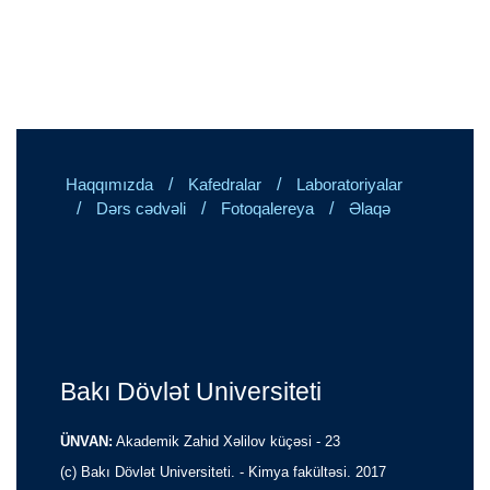
/
/
Haqqımızda
Kafedralar
Laboratoriyalar
/
/
/
Dərs cədvəli
Fotoqalereya
Əlaqə
Bakı Dövlət Universiteti
ÜNVAN:
Akademik Zahid Xəlilov küçəsi - 23
(c) Bakı Dövlət Universiteti. - Kimya fakültəsi. 2017