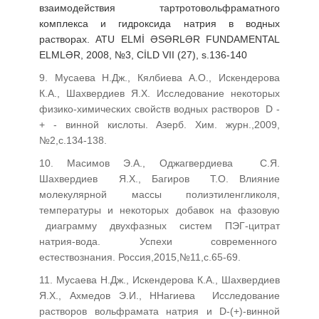
взаимодействия тартротовольфраматного
комплекса и гидроксида натрия в водных
растворах. ATU ELMİ ƏSƏRLƏR FUNDAMENTAL
ELMLƏR, 2008, №3, CİLD VII (27), s.136-140
9. Мусаева Н.Дж., Кялбиева А.О., Искендерова
К.А., Шахвердиев Я.Х. Исследование некоторых
физико-химических свойств водных
растворов D -
+ - винной кислоты. Азерб. Хим. журн.,2009,
№2,с.134-138.
10. Масимов Э.А., Оджагвердиева
С.Я.
Шахвердиев
Я.Х., Багиров
Т.О.
Влияние
молекулярной массы полиэтиленгликоля,
температуры и некоторых добавок на фазовую
диаграмму
двухфазных
систем ПЭГ-цитрат
натрия-вода. Успехи современного
естествознания. Россия,2015,№11,с.65-69.
11. Мусаева Н.Дж., Искендерова К.А., Шахвердиев
Я.Х., Ахмедов Э.И., ННагиева Исследование
растворов вольфрамата натрия и D-(+)-винной