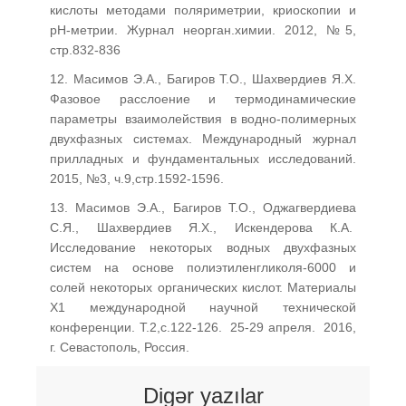
кислоты методами поляриметрии, криоскопии и
рН-метрии. Журнал неорган.химии. 2012, №5,
стр.832-836
12. Масимов Э.А., Багиров Т.О., Шахвердиев Я.Х.
Фазовое расслоение и термодинамические
параметры взаимолействия в водно-полимерных
двухфазных системах. Международный журнал
прилладных и фундаментальных исследований.
2015, №3, ч.9,стр.1592-1596.
13. Масимов Э.А., Багиров Т.О., Оджагвердиева
С.Я., Шахвердиев Я.Х., Искендерова К.А.
Исследование некоторых водных двухфазных
систем на основе полиэтиленгликоля-6000 и
солей некоторых органических кислот. Материалы
Х1 международной научной технической
конференции. Т.2,с.122-126. 25-29 апреля. 2016,
г. Севастополь, Россия.
Digər yazılar