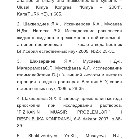
analises of binary and multicomponent systems –
Ulusal Kimya Kongresi “Kimya – 2004”,
Kars(TURKIYE), s.665.
2. Шахвердиев Я.Х., Искендерова К.А., Мусаева
Н.Дж., Нагиева Э.Х. Исследование равновесия
жидкость-жидкость в трехкомпонентной системе d-
a-пинен-пропионовая кислота-вода.Вестник
БГУ,серия естественных наук 2005, №2,с.25-31.
3. Шахвердиев Я.Х., Мусаева Н.Дж.,
МагеррамоваС.Г., Мустафаева А.Л. Исследование
взаимодействия D-(+ )- винной кислоты и нитрата
стронция в водных растворах. Вестник БГУ, серия
естественных наук,2006, с.28-35.
4. Шахвердиев Я.Х. К вопросу применения метода
криоскопии при исследовании растворов.
“FİZİKANIN MUASİR PROBLEMLƏRİ” I
RESPUBLİKA KONFRANSI, 6-8 dekabr 2007. s.88-
89.
5. Shakhverdiyev Ya.Kh., Musayeva N.J.,