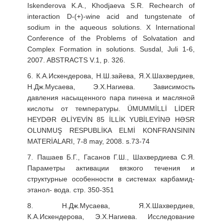
Iskenderova K.A., Khodjaeva S.R. Rechearch of
interaction D-(+)-wine acid and tungstenate of
sodium in the aqueous solutions. X International
Conference of the Problems of Solvatation and
Complex Formation in solutions. Susdal, Juli 1-6,
2007. ABSTRACTS V.1, p. 326.
6. К.А.Искендерова, Н.Ш.зайева, Я.Х.Шахвердиев,
Н.Дж.Мусаева, Э.Х.Нагиева. Зависимость
давления насыщенного пара пинена и масляной
кислоты от температуры. ÜMUMMİLLİ LİDER
HEYDƏR ƏLİYEVİN 85 İLLİK YUBİLEYİNƏ HƏSR
OLUNMUŞ RESPUBLİKA ELMİ KONFRANSININ
MATERİALARI, 7-8 may, 2008. s.73-74
7. Пашаев Б.Г., Гасанов Г.Ш., Шахвердиева С.Я.
Параметры активации вязкого течения и
структурные особенности в системах карбамид-
этанол- вода. стр. 350-351
8. Н.Дж.Мусаева, Я.Х.Шахвердиев,
К.А.Искендерова, Э.Х.Нагиева. Исследование