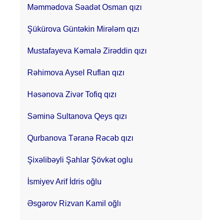
Məmmədova Səadət Osman qızı
Şükürova Güntəkin Mirələm qızı
Mustafayeva Kəmalə Zirəddin qızı
Rəhimova Aysel Ruflan qızı
Həsənova Zivər Tofiq qızı
Səminə Sultanova Qeys qızı
Qurbanova Təranə Rəcəb qızı
Şixəlibəyli Şahlar Şövkət oglu
İsmiyev Arif İdris oğlu
Əsgərov Rizvan Kamil oğlı