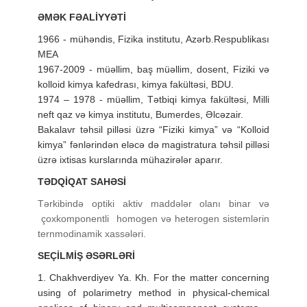
ƏMƏK FƏALİYYƏTİ
1966 - mühəndis, Fizika institutu, Azərb.Respublikası
MEA
1967-2009 - müəllim, baş müəllim, dosent, Fiziki və
kolloid kimya kafedrası, kimya fakültəsi, BDU.
1974 – 1978 - müəllim, Tətbiqi kimya fakültəsi, Milli
neft qaz və kimya institutu, Bumerdes, Əlcəzair.
Bakalavr təhsil pilləsi üzrə “Fiziki kimya” və “Kolloid
kimya” fənlərindən eləcə də magistratura təhsil pilləsi
üzrə ixtisas kurslarında mühazirələr aparır.
TƏDQİQAT SAHƏSİ
Tərkibində optiki aktiv maddələr olanı binar və
çoxkomponentli homogen və heterogen sistemlərin
ternmodinamik xassələri.
SEÇİLMİŞ ƏSƏRLƏRİ
1. Chakhverdiyev Ya. Kh. For the matter concerning
using of polarimetry method in physical-chemical