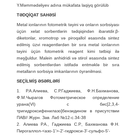
Y.Məmmədəliyev adına mükafata laqiyq görülüb
TƏDQİQAT SAHƏSİ
Metal ionlarının fotometrik təyini və onların sorbsiyası
üçün xelat sorbentlərin tədqiqindən ibarətdir.β-
diketonlar, xromotrop və piroqallol əsasında sintez
edilmiş üzvi reagentlərdən bir sıra metal ionlarının
təyini üçün fotometrik reagent kimi tətbiqi ilə
məşğuldur. Malein anhidridi və stirol əsasında sintez
edilmiş sorbentlərdən istifadə entməklə bir sıra
metalların sorbsiya imkanlarının öyrənilməsi.
SEÇİLMİŞ ƏSƏRLƏRİ
1. Р.А.Алиева, С.Р.Гаджиева, Ф.Н.Бахманова,
Ф.М.Чырагов Фотометрическое определение
урана(VI) с бис[2,3,4-
тригидроксифенилазо]бензидином в присутствии
ПАВ// Журн. Зав. Лаб №12-c.34-38
2. Алиева Р.А., Гаджиева С.Р., Бахманова Ф.Н.
Пирогаллол-<азо-1'>-2'-гидрокси-3'-сульфо-5'-