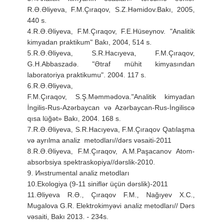
R.Ə.Əliyeva, F.M.Çıraqov, S.Z.Həmidov.Bakı, 2005,
440 s.
4.R.Ə.Əliyeva, F.M.Çıraqov, F.E.Hüseynov. "Analitik
kimyadan praktikum" Bakı, 2004, 514 s.
5.R.Ə.Əliyeva, S.R.Hacıyeva, F.M.Çıraqov,
G.H.Abbaszadə. "Ətraf mühit kimyasından
laboratoriya praktikumu". 2004. 117 s.
6.R.Ə.Əliyeva,
F.M.Çıraqov, S.Ş.Məmmədova."Analitik kimyadan
İngilis-Rus-Azərbaycan və Azərbaycan-Rus-İngiliscə
qısa lüğət» Bakı, 2004. 168 s.
7.R.Ə.Əliyeva, S.R.Hacıyeva, F.M.Çıraqov Qatılaşma
və ayrılma analiz metodları//dərs vəsaiti-2011
8.R.Ə.Əliyeva, F.M.Çıraqov, A.M.Paşacanov Atom-
absorbsiya spektraskopiya//dərslik-2010.
9. Инstrumental analiz metodları
10.Ekologiya (9-11 siniflər üçün dərslik)-2011
11.Əliyeva R.Ə., Çıraqov F.M., Nağıyev X.C.,
Mugalova G.R. Elektrokimyəvi analiz metodları// Dərs
vəsaiti, Bakı 2013. - 234s.