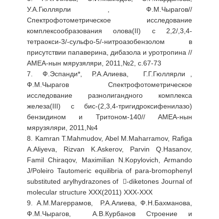
У.А.Гюллярли , Ф.М.Чырагов//
Спектрофотометрическое исследование
комплексообразования олова(II) с 2,2/,3,4-
тетраокси-3/-сульфо-5/-нитроазобензолом в
присутствии папаверина, дибазола и уротропина //
АМЕА-нын мярузяляри, 2011,№2, с.67-73
7. Ф.Эспанди*, Р.А.Алиева, Г.Г.Гюллярли ,
Ф.М.Чырагов Спектрофотометрическое
исследование разнолигандного комплекса
железа(ΙΙΙ) с бис-(2,3,4-тригидроксифенилазо)
бензидином и Тритоном-140// АМЕА-нын
мярузяляри, 2011,№4
8. Kamran T.Mahmudov, Abel M.Maharramov, Rafiga
A.Aliyeva, Rizvan K.Askerov, Parvin Q.Hasanov,
Famil Chiraqov, Maximilian N.Kopylovich, Armando
J/Poleiro Tautomeric equilibria of para-bromophenyl
substituted arylhydrazones of -diketones Journal of
molecular structure XXX(2011) XXX-XXX
9. А.М.Магеррамов, Р.А.Алиева, Ф.Н.Бахманова,
Ф.М.Чырагов, А.В.Курбанов Строение и