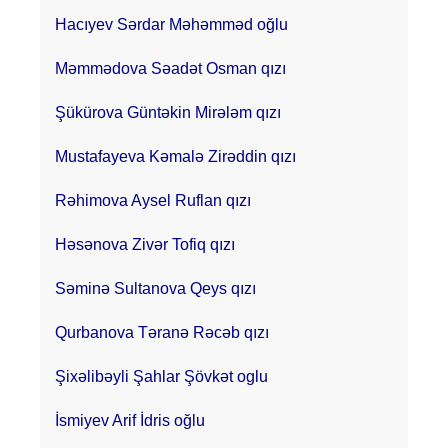
Hacıyev Sərdar Məhəmməd oğlu
Məmmədova Səadət Osman qızı
Şükürova Güntəkin Mirələm qızı
Mustafayeva Kəmalə Zirəddin qızı
Rəhimova Aysel Ruflan qızı
Həsənova Zivər Tofiq qızı
Səminə Sultanova Qeys qızı
Qurbanova Təranə Rəcəb qızı
Şixəlibəyli Şahlar Şövkət oglu
İsmiyev Arif İdris oğlu