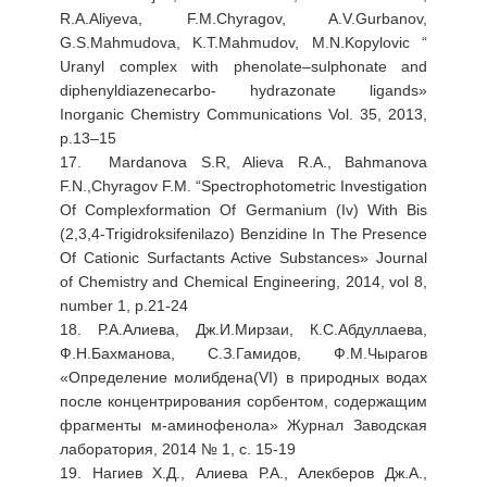
R.A.Aliyeva, F.M.Chyragov, A.V.Gurbanov,
G.S.Mahmudova, K.T.Mahmudov, M.N.Kopylovic “
Uranyl complex with phenolate–sulphonate and
diphenyldiazenecarbo- hydrazonate ligands»
Inorganic Chemistry Communications Vol. 35, 2013,
p.13–15
17. Mardanova S.R, Alieva R.A., Bahmanova
F.N.,Chyragov F.M. “Spectrophotometric Investigation
Of Complexformation Of Germanium (Iv) With Bis
(2,3,4-Trigidroksifenilazo) Benzidine In The Presence
Of Cationic Surfactants Active Substances» Journal
of Chemistry and Chemical Engineering, 2014, vol 8,
number 1, p.21-24
18. Р.А.Алиева, Дж.И.Мирзаи, К.С.Абдуллаева,
Ф.Н.Бахманова, С.З.Гамидов, Ф.М.Чырагов
«Определение молибдена(VI) в природных водах
после концентрирования сорбентом, содержащим
фрагменты м-аминофенола» Журнал Заводская
лаборатория, 2014 № 1, с. 15-19
19. Нагиев Х.Д., Алиева Р.А., Алекберов Дж.А.,