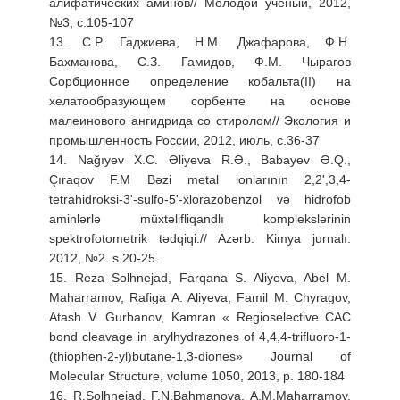
алифатических аминов// Молодой ученый, 2012,
№3, с.105-107
13. С.Р. Гаджиева, Н.М. Джафарова, Ф.Н.
Бахманова, С.З. Гамидов, Ф.М. Чырагов
Сорбционное определение кобальта(II) на
хелатообразующем сорбенте на основе
малеинового ангидрида со стиролом// Экология и
промышленность России, 2012, июль, с.36-37
14. Nağıyev X.C. Əliyeva R.Ə., Babayev Ə.Q.,
Çıraqov F.M Bəzi metal ionlarının 2,2',3,4-
tetrahidroksi-3'-sulfo-5'-xlorazobenzol və hidrofob
aminlərlə müxtəlifliqandlı komplekslərinin
spektrofotometrik tədqiqi.// Azərb. Kimya jurnalı.
2012, №2. s.20-25.
15. Reza Solhnejad, Farqana S. Aliyeva, Abel M.
Maharramov, Rafiga A. Aliyeva, Famil M. Chyragov,
Atash V. Gurbanov, Kamran « Regioselective CAC
bond cleavage in arylhydrazones of 4,4,4-trifluoro-1-
(thiophen-2-yl)butane-1,3-diones» Journal of
Molecular Structure, volume 1050, 2013, p. 180-184
16. R.Solhnejad, F.N.Bahmanova, A.M.Maharramov,