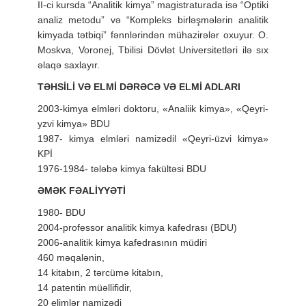
II-ci kursda “Analitik kimya” magistraturada isə “Optiki
analiz metodu” və “Кompleks birləşmələrin analitik
kimyada tətbiqi” fənnlərindən mühazirələr oxuyur. O.
Moskva, Voronej, Tbilisi Dövlət Universitetləri ilə sıx
əlaqə saxlayır.
TƏHSİLİ VƏ ELMİ DƏRƏCƏ VƏ ELMİ ADLARI
2003-kimya elmləri doktoru, «Analiik kimya», «Qeyri-
yzvi kimya» BDU
1987- kimya elmləri namizədil «Qeyri-üzvi kimya»
KPİ
1976-1984- tələbə kimya fakültəsi BDU
ƏMƏK FƏALİYYƏTİ
1980- BDU
2004-professor analitik kimya kafedrası (BDU)
2006-analitik kimya kafedrasının müdiri
460 məqalənin,
14 kitabın, 2 tərcümə kitabın,
14 patentin müəllifidir,
20 elimlər namizədi