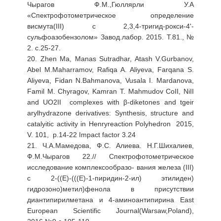
Чырагов Ф.М.,Гюллярли У.А
«Спектрофотометрическое определение
висмута(III) с 2,3,4-тригид-рокси-4'-
сульфоазобензолом» Завод.лабор. 2015. Т.81., №
2. с.25-27.
20. Zhen Ma, Manas Sutradhar, Atash V.Gurbanov,
Abel M.Maharramov, Rafiqa A. Aliyeva, Farqana S.
Aliyeva, Fidan N.Bahmanova, Vusala I. Mardanova,
Famil M. Chyragov, Kamran T. Mahmudov CoII, NiII
and UO2II complexes with β-diketones and tgeir
arylhydrazone derivatives: Synthesis, structure and
catalyitic activity in Henryreaction Polyhedron 2015,
V. 101, p.14-22 Impact factor 3.24
21. Ч.А.Мамедова, Ф.С. Алиева. Н.Г.Шихалиев,
Ф.М.Чырагов 22.// Спектрофотометрическое
исследование комплексообразо- вания железа (III)
с 2-((E)-(((E)-1-пиридин-2-ил) этилиден)
гидрозоно)метил)фенола в присутствии
диантипирилметана и 4-аминоантипирина East
European Scientific Journal(Warsaw,Poland),