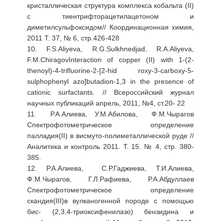
кристаллическая структура комплекса кобальта (II)
с тиентрифторацетилацетоном и
диметилсульфоксидом// Координационная химия,
2011 Т. 37, № 6, стр.426-428
10. F.S.Aliyeva, R.G.Sulkhnedjad, R.A.Aliyeva,
F.M.ChiragovInteraction of copper (II) with 1-(2-
thenoyl)-4-trifluorine-2-[2-hid roxy-3-carboxy-5-
sulphophenyl azo]butadion-1,3 in the presence of
cationic surfactants. // Всероссийский журнал
научных публикаций апрель, 2011, №4, ст.20- 22
11. Р.А.Алиева, У.М.Абилова, Ф.М.Чырагов
Спектрофотометрическое определение
палладия(II) в висмуто-полиметаллической руде //
Аналитика и контроль 2011. Т. 15. № 4, стр. 380-
385.
12. Р.А.Алиева, С.Р.Гаджиева, Т.И.Алиева,
Ф.М.Чырагов, Г.Л.Рафиева, Р.А.Абдуллаев
Спектрофотометрическое определение
скандия(III)в вулканогенной породе с помощью
бис- (2,3,4-триоксифенилазо) бензидина и