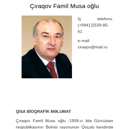
Çıraqov Famil Musa oğlu
İş telefonu:
(+99412)539-85-
61
e-mail:
ciraqov@mail.ru
QISA BİOQRAFİK MƏLUMAT
Çıraqov Famil Musa oğlu -1958-ci ildə Gürcüstan
respublikasının Bolnisi rayonunun Qoçulu kəndində