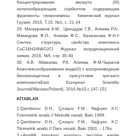
Концентрирование висмута (III)
хелатообразующим сорбентом содержащим
фрагменты тиомочевины Xимический журнал
Грузии, 2015, Т.15. №1, с. 21-24
29. Магеррамов А.М., Цинцадзе Г.В., Алиева Р.А.,
Мамедова Ф.О., Алиева Ф.С., Бахманова Ф.Н.//
Синтез, структура, свойства комплекса
CuC16H24N6O2Cl Журнал координационной
химии, 2016, №5, стр. 35-40
30. А.В. Айвазова, Р.А. Алиева, Ф.М.Чырагов
Комплексообразование меди(II) с азопроизводным
бензоилацетона в присутствие третьего
компонентаEast European Scientific
Journal(Warsaw,Poland), 2016,№10,с.147-151.
KİTABLAR
1.Qəmbərov D.H., Çıraqov F.M., Nağıyev X.C.
Fotometrik analiz.// Metodik vəsait, Bakı 1999.
2.Qəmbərov D.H., Çıraqov F.M., Nağıyev X.C.
Titrimetrik analiz.// Dərs vəsaiti, Bakı 2001. - 176s.
3.«Analitik kimyanın əsasları» tərcümə eənlər