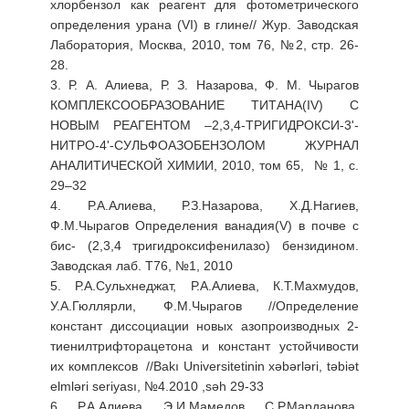
хлорбензол как реагент для фотометрического
определения урана (VI) в глине// Жур. Заводская
Лаборатория, Москва, 2010, том 76, №2, стр. 26-
28.
3. Р. А. Алиева, Р. З. Назарова, Ф. М. Чырагов
КОМПЛЕКСООБРАЗОВАНИЕ ТИТАНА(IV) С
НОВЫМ РЕАГЕНТОМ –2,3,4-ТРИГИДРОКСИ-3'-
НИТРО-4'-СУЛЬФОАЗОБЕНЗОЛОМ ЖУРНАЛ
АНАЛИТИЧЕСКОЙ ХИМИИ, 2010, том 65, № 1, с.
29–32
4. Р.А.Алиева, Р.З.Назарова, Х.Д.Нагиев,
Ф.М.Чырагов Определения ванадия(V) в почве с
бис- (2,3,4 тригидроксифенилазо) бензидином.
Заводская лаб. Т76, №1, 2010
5. Р.А.Сульхнеджат, Р.А.Алиева, К.Т.Махмудов,
У.А.Гюллярли, Ф.М.Чырагов //Определение
констант диссоциации новых азопроизводных 2-
тиенилтрифторацетона и констант устойчивости
их комплексов //Bakı Universitetinin xəbərləri, təbiət
elmləri seriyası, №4.2010 ,səh 29-33
6. Р.А.Алиева, Э.И.Мамедов, С.Р.Марданова,