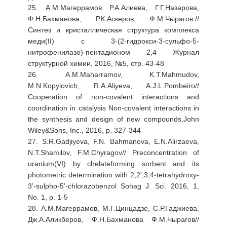
25. А.М.Магеррамов Р.А.Алиева, Г.Г.Назарова,
Ф.Н.Бахманова, Р.К.Аскеров, Ф.М.Чырагов.//
Синтез и кристаллическая структура комплекса
меди(II) с 3-(2-гидрокси-3-сульфо-5-
нитрофенилазо)-пентадионом 2,4 Журнал
структурной химии, 2016, №5, стр. 43-48
26. A.M.Maharramov, K.T.Mahmudov,
M.N.Kopylovich, R.A.Aliyeva, A.J.L.Pombeiro//
Cooperation of non-covalent interactions and
coordination in catalysis Non-covalent interactions in
the synthesis and design of new compounds,John
Wiley&Sons, Inc., 2016, p. 327-344
27. S.R.Gadjiyeva, F.N. Bahmanova, E.N.Alirzaeva,
N.T.Shamilov, F.M.Chyragov// Preconcentration of
uranium(VI) by chelateforming sorbent and its
photometric determination with 2,2',3,4-tetrahydroxy-
3’-sulpho-5’-chlorazobenzol Sohag J. Sci. 2016, 1,
No. 1, p. 1-5
28. А.М.Магеррамов, М.Г.Цинцадзе, С.Р.Гаджиева,
Дж.А.Аликберов, Ф.Н.Бахманова Ф.М.Чырагов//