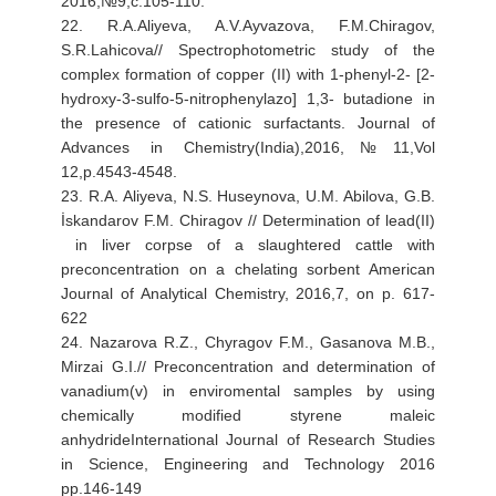
2016,№9,c.105-110.
22. R.A.Aliyeva, A.V.Ayvazova, F.M.Chiragov,
S.R.Lahicova// Spectrophotometric study of the
complex formation of copper (II) with 1-phenyl-2- [2-
hydroxy-3-sulfo-5-nitrophenylazo] 1,3- butadione in
the presence of cationic surfactants. Journal of
Advances in Chemistry(India),2016,№11,Vol
12,p.4543-4548.
23. R.A. Aliyeva, N.S. Huseynova, U.M. Abilova, G.B.
İskandarov F.M. Chiragov // Determination of lead(II)
in liver corpse of a slaughtered cattle with
preconcentration on a chelating sorbent American
Journal of Analytical Chemistry, 2016,7, on p. 617-
622
24. Nazarova R.Z., Chyragov F.M., Gasanova M.B.,
Mirzai G.I.// Preconcentration and determination of
vanadium(v) in enviromental samples by using
chemically modified styrene maleic
anhydrideInternational Journal of Research Studies
in Science, Engineering and Technology 2016
pp.146-149