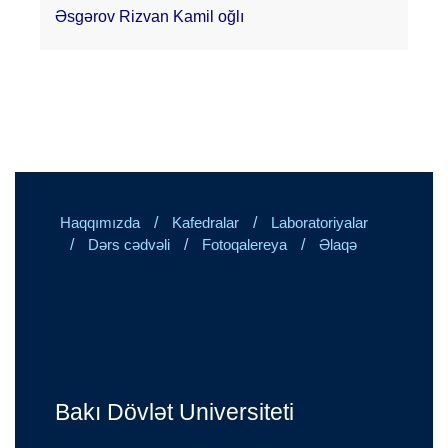
Əsgərov Rizvan Kamil oğlı
/
/
Haqqımızda
Kafedralar
Laboratoriyalar
/
/
/
Dərs cədvəli
Fotoqalereya
Əlaqə
Bakı Dövlət Universiteti