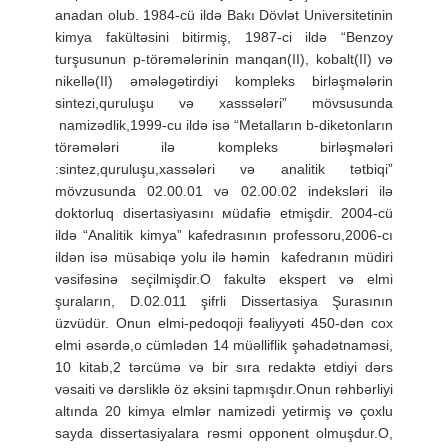
anadan olub. 1984-cü ildə Bakı Dövlət Universitetinin
kimya fakültəsini bitirmiş, 1987-ci ildə “Benzoy
turşusunun p-törəmələrinin manqan(II), kobalt(II) və
nikellə(II) əmələgətirdiyi kompleks birləşmələrin
sintezi,quruluşu və xasssələri” mövsusunda
namizədlik,1999-cu ildə isə “Metalların b-diketonların
törəmələri ilə kompleks birləşmələri
:sintez,quruluşu,xassələri və analitik tətbiqi”
mövzusunda 02.00.01 və 02.00.02 indeksləri ilə
doktorluq disertasiyasını мüdafiə etmişdir. 2004-cü
ildə “Analitik kimya” kafedrasının professoru,2006-cı
ildən isə müsabiqə yolu ilə həmin kafedranın müdiri
vəsifəsinə seçilmişdir.O fakultə ekspert və elmi
şuraların, D.02.011 şifrli Dissertasiya Şurasının
üzvüdür. Onun elmi-pedoqoji fəaliyyəti 450-dən cox
elmi əsərdə,o cümlədən 14 müəlliflik şəhadətnaməsi,
10 kitab,2 tərcümə və bir sıra redaktə etdiyi dərs
vəsaiti və dərsliklə öz əksini tapmışdır.Onun rəhbərliyi
altında 20 kimya elmlər namizədi yetirmiş və çoxlu
sayda dissertasiyalara rəsmi opponent olmuşdur.O,