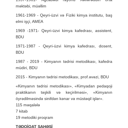
məktəbi, müəllim
1961-1969 - Qeyri-üzvi və Fiziki kimya institutu, baş
elmi işçi, AMEA
1969 -1971- Qeyri-üzvi kimya kafedrası, assistent,
BDU
1971-1987 - Qeyri-üzvi kimya kafedrası, dosent,
BDU
1987 - 2019 - Kimyanın tədrisi metodikası, kafedra
müdiri, BDU
2015 - Kimyanın tədrisi metodikası, prof.əvəzi, BDU
«Kimyanın tədrisi metodikası», «Kimyadan pedaqoji
praktikanın təşkili və keçirilməsi», «Kimyanın
öyrədilməsində sinifdən kənar və müstəqil işlər».
115 məqalələ
7 kitab
19 metodiki proqram
TƏDQİQAT SAHƏSİ