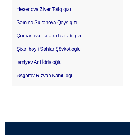
Həsənova Zivər Tofiq qızı
Səminə Sultanova Qeys qızı
Qurbanova Təranə Rəcəb qızı
Şixəlibəyli Şahlar Şövkət oglu
İsmiyev Arif İdris oğlu
Əsgərov Rizvan Kamil oğlı