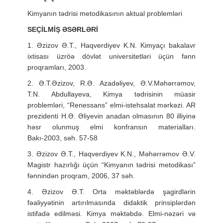
Kimyanın tədrisi metodikasının aktual problemləri
SEÇİLMİŞ ƏSƏRLƏRİ
1. Əzizov Ə.T., Haqverdiyev K.N. Kimyaçı bakalavr
ixtisası üzröə dövlət universitetləri üçün fənn
proqramları, 2003.
2. Ə.T.Əzizov, R.Ə. Azadəliyev, Ə.V.Məhərrəmov,
T.N. Abdullayeva, Kimya tədrisinin müasir
problemləri, “Renessans” elmi-istehsalat mərkəzi. AR
prezidenti H.Ə. Əliyevin anadan olmasının 80 illiyinə
həsr olunmuş elmi konfransın materialları.
Bakı-2003, səh. 57-58
3. Əzizov Ə.T., Haqverdiyev K.N., Məhərrəmov Ə.V.
Magistr hazırlığı üçün “Kimyanın tədrisi metodikası”
fənnindən proqram, 2006, 37 səh.
4. Əzizov Ə.T. Orta məktəblərdə şagirdlərin
fəaliyyətinin artırılmasında didaktik prinsiplərdən
istifadə edilməsi. Kimya məktəbdə. Elmi-nəzəri və