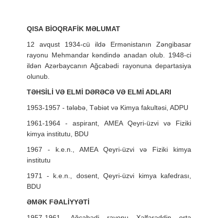
QISA BİOQRAFİK MƏLUMAT
12 avqust 1934-cü ildə Ermənistanın Zəngibasar
rayonu Mehmandar kəndində anadan olub. 1948-ci
ildən Azərbaycanın Ağcabədi rayonuna departasiya
olunub.
TƏHSİLİ VƏ ELMİ DƏRƏCƏ VƏ ELMİ ADLARI
1953-1957 - tələbə, Təbiət və Kimya fakultəsi, ADPU
1961-1964 - aspirant, AMEA Qeyri-üzvi və Fiziki
kimya institutu, BDU
1967 - k.e.n., AMEA Qeyri-üzvi və Fiziki kimya
institutu
1971 - k.e.n., dosent, Qeyri-üzvi kimya kafedrası,
BDU
ƏMƏK FƏALİYYƏTİ
1957-1961- Ağcabədi rayonu Xəlfərəddin orta