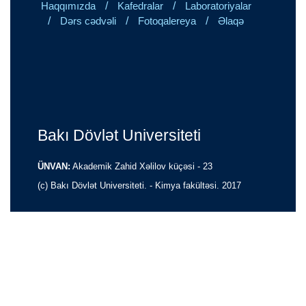
/
/
Haqqımızda
Kafedralar
Laboratoriyalar
/
/
/
Dərs cədvəli
Fotoqalereya
Əlaqə
Bakı Dövlət Universiteti
ÜNVAN:
Akademik Zahid Xəlilov küçəsi - 23
(c) Bakı Dövlət Universiteti. - Kimya fakültəsi. 2017