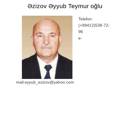
Əzizov Əyyub Teymur oğlu
Telefon:
(+99412)538-72-
96
e-
mail:eyyub_ezizov@yahoo.com