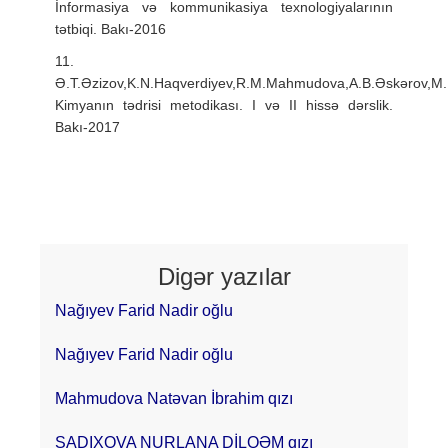
İnformasiya və kommunikasiya texnologiyalarının
tətbiqi. Bakı-2016
11.
Ə.T.Əzizov,K.N.Haqverdiyev,R.M.Mahmudova,A.B.Əskərov,
Kimyanın tədrisi metodikası. I və II hissə dərslik.
Bakı-2017
Digər yazılar
Nağıyev Farid Nadir oğlu
Nağıyev Farid Nadir oğlu
Mahmudova Natəvan İbrahim qızı
SADIXOVA NURLANA DİLQƏM qızı