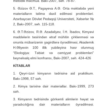
metodik məcmuə. Bakı-2007, səh. 78-87.
5. Əzizov Ə.T., Paşayeva A.Ə. Orta məktəbdə yeni
materialların təlimə daxil edilməsi problemləri.
Azərbaycan Dövlət Pedaqoji Universiteti, Xəbərlər №
2, Bakı-2007, səh. 115-118.
6. Ə.T.Əzizov, R.Ə. Azadəliyev, İ.H. İbadov, Kimyəvi
maddələrin təsirindən ətraf mühitin çirklənməsi və
onunla mübarizənin şagirdlərə öyrədilməsi, Akademik
H.Əliyevin 100 illik yubileyinə həsr olunmuş
“Ekologiya: Təbiət və cəmiyyət problemləri”
beynəlxalq elmi konfransı, Bakı-2007, səh. 424-426
KİTABLAR
1. Qeyri-üzvi kimyanın tədrisinə aid praktikum.
Bakı-1998, 57 səh.
2. Kimya tarixinə dair materiallar. Bakı-1999, 273
səh.
3. Kimyanın tədrisində görkəmli alimlərin həyat və
yaradıcılığına dair materialların öyrədilməsi.