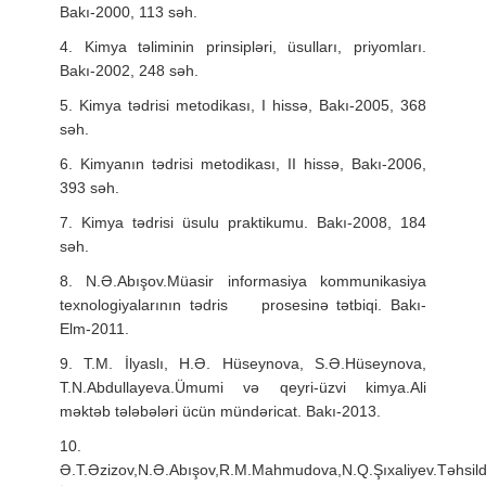
Bakı-2000, 113 səh.
4. Kimya təliminin prinsipləri, üsulları, priyomları.
Bakı-2002, 248 səh.
5. Kimya tədrisi metodikası, I hissə, Bakı-2005, 368
səh.
6. Kimyanın tədrisi metodikası, II hissə, Bakı-2006,
393 səh.
7. Kimya tədrisi üsulu praktikumu. Bakı-2008, 184
səh.
8. N.Ə.Abışov.Müasir informasiya kommunikasiya
texnologiyalarının tədris prosesinə tətbiqi. Bakı-
Elm-2011.
9. T.M. İlyaslı, H.Ə. Hüseynova, S.Ə.Hüseynova,
T.N.Abdullayeva.Ümumi və qeyri-üzvi kimya.Ali
məktəb tələbələri ücün mündəricat. Bakı-2013.
10.
Ə.T.Əzizov,N.Ə.Abışov,R.M.Mahmudova,N.Q.Şıxaliyev.Təhsil