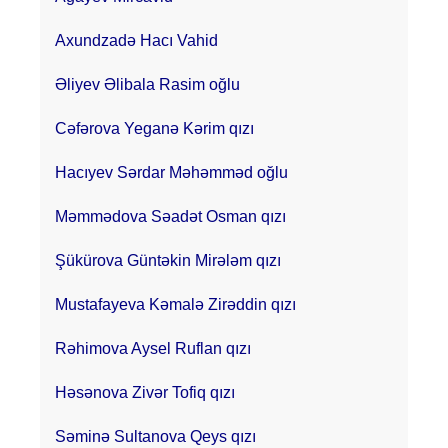
Axundzadə Hacı Vahid
Əliyev Əlibala Rasim oğlu
Cəfərova Yeganə Kərim qızı
Hacıyev Sərdar Məhəmməd oğlu
Məmmədova Səadət Osman qızı
Şükürova Güntəkin Mirələm qızı
Mustafayeva Kəmalə Zirəddin qızı
Rəhimova Aysel Ruflan qızı
Həsənova Zivər Tofiq qızı
Səminə Sultanova Qeys qızı