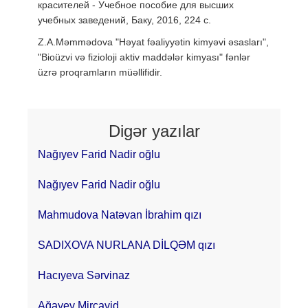
красителей - Учебное пособие для выс­ших
учебных заве­де­ний, Баку, 2016, 224 с.
Z.A.Məmmədova "Həyat fəaliyyətin kimyəvi əsasları",
"Bioüzvi və fizioloji aktiv maddələr kimyası" fənlər
üzrə proqramların müəllifidir.
Digər yazılar
Nağıyev Farid Nadir oğlu
Nağıyev Farid Nadir oğlu
Mahmudova Natəvan İbrahim qızı
SADIXOVA NURLANA DİLQƏM qızı
Hacıyeva Sərvinaz
Ağayev Mircavid