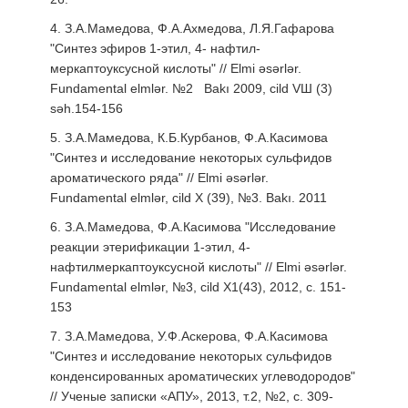
4.
З.А.Мамедова,
Ф.А.Ахмедова,
Л.Я.Гафарова
"
Синтез эфиров 1-этил, 4- нафтил-
меркаптоуксусной кислоты" // Elmi əsərlər.
Fundamental elmlər. №2 Bakı 2009, cild VШ (3)
səh.154-156
5.
З.А.Мамедова, К.Б.Курбанов, Ф.А.Касимова
"Синтез и исследование некоторых сульфидов
ароматического ряда" // Elmi əsərlər.
Fundamental elmlər, сild X (39), №3. Bakı. 2011
6. З.А.Мамедова, Ф.А.Касимова "Исследование
реакции этерификации 1-этил, 4-
нафтилмеркаптоуксусной кислоты" // Elmi əsərlər.
Fundamental elmlər, №3, сild X1(43), 2012, с. 151-
153
7. З.А.Мамедова, У.Ф.Аскерова, Ф.А.Касимова
"Синтез и исследование некоторых сульфидов
конденсированных аро­мати­ческих углеводородов"
// Ученые записки «АПУ», 2013, т.2, №2, с. 309-