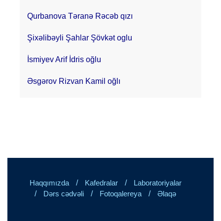
Qurbanova Təranə Rəcəb qızı
Şixəlibəyli Şahlar Şövkət oglu
İsmiyev Arif İdris oğlu
Əsgərov Rizvan Kamil oğlı
/
/
Haqqımızda
Kafedralar
Laboratoriyalar
/
/
/
Dərs cədvəli
Fotoqalereya
Əlaqə