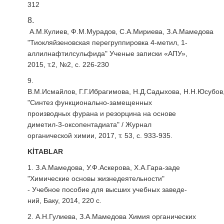
312
8.
А.М.Кулиев, Ф.М.Мурадов, С.А.Мириева, З.А.Мамедова
"Тиокляйзеновская перегруппировка 4-метил, 1-
аллилнафтилсульфида" Ученые записки «АПУ»,
2015, т.2, №2, с. 226-230
9.
В.М.Исмайлов, Г.Г.Ибрагимова, Н.Д.Садыхова, Н.Н.Юсубов
"Синтез функционально-замещенных
производных фурана и резорцина на основе
диметил-3-оксопентадиата" / Журнал
органической хи­мии, 2017, т. 53, с. 933-935.
KİTABLAR
1. З.А.Мамедова, У.Ф.Аскерова, Х.А.Гара-заде
"Химические основы жизнедеятельности"
- Учебное пособие для выс­ших учебных заведе­
ний, Баку, 2014, 220 с.
2. А.Н.Гулиева, З.А.Мамедова Химия органических