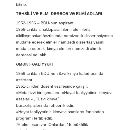
bitirib.
TƏHSİLİ VƏ ELMİ DƏRƏCƏ VƏ ELMİ ADLARI
1952-1956 – BDU-nun aspirantı
1956-cı ildə «Tsikloparafinlərin olefinlərlə
alkilləşməsi»mövzüsunda namizədlik dissertasiyasını
müdafiə edərək elmlər namizədi dissertasiyasını
müdafiə edərək, kimya elmləri namizədi alimlik
dərəcəsi adı alıb
ƏMƏK FƏALİYYƏTİ
1956-cı ildən BDU-nun üzvi kimya kafedrasında
assistant
1961-ci ildən dosent vəzifəsində çalışır.
«Metalüzvi birləşmələr», «Həyat fəaliyyətinin kimyəvi
əsasları» , “Üzvi kimya”
Buraxıliş işlərində rəhbərlik edir.
«Həyat fəaliyyətinin kimyəvi əsasları» fənnindən
programı tərtib edib.
76 elmi əsəri var. Onlardan 15 müzlliflik