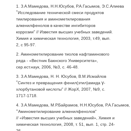
1.
З.А.Мамедова, Н.Н.Юсубов, Р.А.Гасымов,
Э.С.Алиева
"
Исследование технической смеси продуктов
тиилирования и аминометилирования
алкенилфенолов в качестве ингибиторов
коррозии" // Известия высших учебных заведений.
Химия и химическая технология, 2003, т.49, вып.
2, с 95-97.
2.
Аминометилирование тиолов нафтаминового
ряда - «Вестник Бакнского Университета»,
сер.ест.наук, 2006, №3, с. 46-48.
3. З.А.Мамедова, Н. Н. Юсубов, В.М.Исмайлов
"
γ
Синтез и превращения фенил(этил)амида
-
хлорбутановой кислоты" // ЖорХ, 2007, №9, с.
1717-1718.
4.
З.А.Мамедова, М.Р.Байрамов, Н.Н.Юсубов, Р.А.Гасымов,
"
Аминометилирование алкенилфенолов"
// «Известия высших учебных заведений», Химия и
химическая технология, 2008, т. 51, вып. 1, стр. 24-
26.