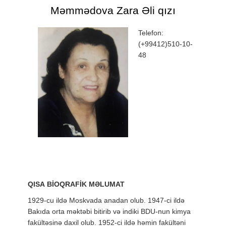
Məmmədova Zara Əli qızı
Telefon:
(+99412)510-10-
48
QISA BİOQRAFİK MƏLUMAT
1929-cu ildə Moskvada anadan olub. 1947-ci ildə
Bakıda orta məktəbi bitirib və indiki BDU-nun kimya
fakültəsinə daxil olub. 1952-ci ildə həmin fakültəni