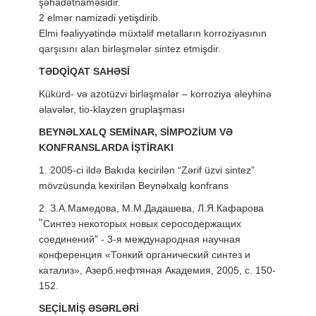
şəhadətnaməsidir.
2 elmər namizədi yetişdirib.
Elmi fəaliyyətində müxtəlif metalların korroziyasının
qarşısını alan birləşmələr sintez etmişdir.
TƏDQİQAT SAHƏSİ
Kükürd- və azotüzvi birləşmələr – korroziya əleyhinə
əlavələr, tio-klayzen gruplaşması
BEYNƏLXALQ SEMİNAR, SİMPOZİUM VƏ
KONFRANSLARDA İŞTİRAKI
1. 2005-ci ildə Bakıda kecirilən “Zərif üzvi sintez”
mövzüsunda kexirilən Beynəlxalg konfrans
2.
З.А.Мамедова, М.М.Дадашева,
Л.Я.Кафарова
"
Синтез некоторых новых серосодержащих
соединений" - 3-я международная научная
конференция «Тонкий органический синтез и
катализ», Азерб.нефтяная Академия, 2005, с. 150-
152.
SEÇİLMİŞ ƏSƏRLƏRİ