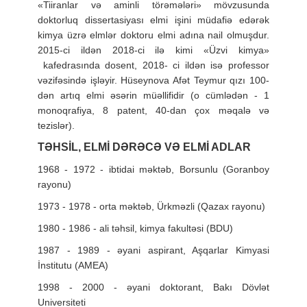
«Tiiranlar və aminli törəmələri» mövzusunda
doktorluq dissertasiyası elmi işini müdafiə edərək
kimya üzrə elmlər doktoru elmi adına nail olmuşdur.
2015-ci ildən 2018-ci ilə kimi «Üzvi kimya»
kafedrasında dosent, 2018- ci ildən isə professor
vəzifəsində işləyir.
Hüseynova Afət Teymur qızı 100-
dən artıq elmi əsərin müəllifidir (o cümlədən - 1
monoqrafiya, 8 patent, 40-dan çox məqalə və
tezislər).
TƏHSİL, ELMİ DƏRƏCƏ VƏ ELMİ ADLAR
1968 - 1972 -
ibtidai məktəb, Borsunlu (Goranboy
rayonu)
1973 - 1978 -
orta məktəb, Ürkməzli (Qazax rayonu)
1980 - 1986 -
ali təhsil, kimya fakultəsi (BDU)
1987 - 1989 -
əyani aspirant, Aşqarlar Kimyasi
İnstitutu (AMEA)
1998 - 2000 -
əyani doktorant, Bakı Dövlət
Universiteti