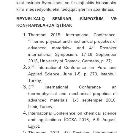
kimi təsirinin öyrənilməsi və fizioloji aktiv birləşmələr
kimi məqsədyönlü elmi tədqiqat işlərinin aparılması.
BEYNƏLXALQ SEMİNAR, SİMPOZİUM VƏ
KONFRANSLARDA
İŞTİRAK
Thermam 2015. International Conference:
”Thermo physical and mechanical propoties of
th
advanced materials« and 4
Rostoker
international Symposium: 17-18 September
2015, University of Rostock, Cermany, p. 37;
nd
2
İnternational Conference on Pure and
Applied Science, June 1-5, p. 273, İstanbul,
Turkey;
rd
3
İnternational Conference an
thermophysical and mechanical propoties of
advanced materials, 1-3 septemper 2016,
İzmir, Turkey;
İnternational Conference on chemical science
and applications İCCSA 2016, 6-9 August,
Egypt;
th
Thermam 2017, 6
Rostoker İnternational