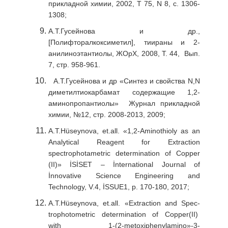
прикладной химии, 2002, Т 75, N 8, c. 1306-
1308;
А.Т.Гусейнова и др.,
[Полифторалкоксиметил], тиираны и 2-
анилиноэтантиолы, ЖОрХ, 2008, Т. 44, Вып.
7, стр. 958-961.
А.Т.Гусейнова и др «Синтез и свойства N,N
диметилтиокарбамат содержащие 1,2-
аминопро­пантиолы» Журнал прикладной
химии, №12, стр. 2008-2013, 2009;
A.T.Hüseynova, et.all. «1,2-Aminothioly as an
Analytical Reagent for Extraction
spectrophotametric determination of Copper
(II)» İSİSET – İnternational Journal of
İnnovative Science Engineering and
Technology, V.4, İSSUE1, p. 170-180, 2017;
A.T.Hüseynova, et.all. «Extraction and Spec­
trophotometric determination of Copper(II)
with 1-(2-metoxiphenylamino»-3-