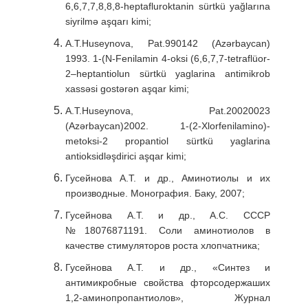
6,6,7,7,8,8,8-heptafluroktanin sürtkü yağlarına
siyrilmə aşqarı kimi;
A.T.Huseynova, Pat.990142 (Azərbaycan)
1993. 1-(N-Fenilamin 4-oksi (6,6,7,7-tetraflüor-
2–heptantiolun sürtkü yaglarina antimikrob
xassəsi gostərən aşqar kimi;
A.T.Huseynova, Pat.20020023
(Azərbaycan)2002. 1-(2-Xlorfenilamino)-
metoksi-2 propantiol sürtkü yaglarina
antioksidləşdirici aşqar kimi;
Гусейнова A.T. и др., Аминотиолы и их
производные. Монография. Баку, 2007;
Гусейнова А.Т. и др., А.С. СССР
№18076871191. Соли аминотиолов в
качестве стимуляторов роста хлопчатника;
Гусейнова А.T. и др., «Синтез и
антимикробные свойства фторсодержаших
1,2-аминопропантиолов», Журнал