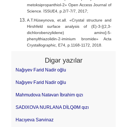
metoksipropanthiol-2» Open Access Journal of
Science. İSSUE4, p.2/7-7/7, 2017;
A.T.Hüseynova, et.all. «Crystal structure and
Hirshfeld surface analysis of (E)-3-[(2,3-
dichlorobenzylidene) amino]-5-
phenylthiazolidin-2-iminium bromide» Acta
Crystallographic, E74, p.1168-1172, 2018.
Digər yazılar
Nağıyev Farid Nadir oğlu
Nağıyev Farid Nadir oğlu
Mahmudova Natəvan İbrahim qızı
SADIXOVA NURLANA DİLQƏM qızı
Hacıyeva Sərvinaz