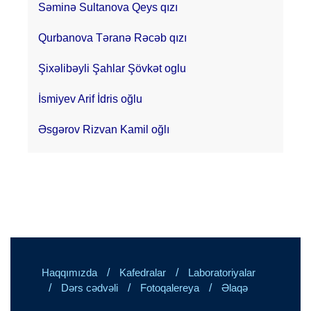
Səminə Sultanova Qeys qızı
Qurbanova Təranə Rəcəb qızı
Şixəlibəyli Şahlar Şövkət oglu
İsmiyev Arif İdris oğlu
Əsgərov Rizvan Kamil oğlı
/
/
Haqqımızda
Kafedralar
Laboratoriyalar
/
/
/
Dərs cədvəli
Fotoqalereya
Əlaqə