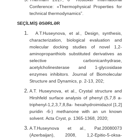
Conference: «Thermophysical Properties for
technical thermodynamics”.
SEÇİLMİŞ ƏSƏRLƏR
A.T.Huseynova, et al., Design, synthesis,
characterization, biological evaluation and
molecular docking studies of novel 1,2-
aminopropanthiols substituted derivatives as
selective carbonicanhydrase,
acetylcholinesterase and 1-glycosidase
enzymes inhibitors. Journal of Biomolecular
Structure and Dynamics, p. 2-13, 202;
A.T. Huseynova, et al., Crystal structure and
Hirshfeld surface analysis of phenyl (5,7,8 a-
triphenyl-1,2,3,7,8,8a- hexahydroimidazol [1,2]
puridin -6-) methanone with an un known
solvent. Acta Cryst, p. 1365-1368, 2020;
A.T.Huseynova et al., Pat.20080073
(Azerbaijan), 2008, 1,2-Epitio-5-oksa-