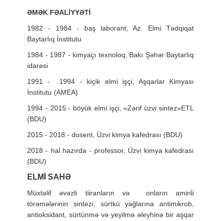
ƏMƏK FƏALİYYƏTİ
1982 - 1984 -
baş laborant, Az. Elmi Tədqiqat
Baytarlıq İnstitutu
1984 - 1987 -
kimyaçı texnoloq, Bakı Şəhər Baytarlıq
idarəsi
1991 - 1994 -
kiçik elmi işçi, Aşqarlar Kimyası
İnstitutu (AMEA)
1994 - 2015 -
böyük elmi işçi, «Zərif üzvi sintez»ETL
(BDU)
2015 - 2018 -
dosent, Üzvi kimya kafedrası (BDU)
2018 - hal hazırda -
professor, Üzvi kimya kafedrası
(BDU)
ELMİ SAHƏ
Müxtəlif əvəzli tiiranların və onların aminli
törəmələrinin sintezi, sürtkü yağlarına antimikrob,
antioksidant, sürtünmə və yeyilmə əleyhinə bir aşqar