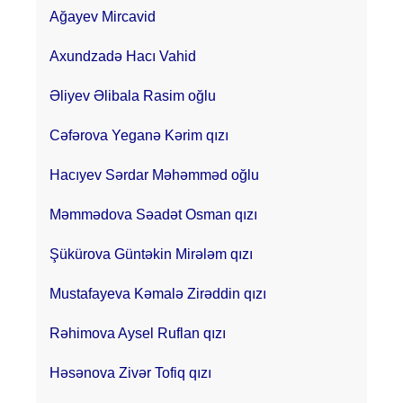
Ağayev Mircavid
Axundzadə Hacı Vahid
Əliyev Əlibala Rasim oğlu
Cəfərova Yeganə Kərim qızı
Hacıyev Sərdar Məhəmməd oğlu
Məmmədova Səadət Osman qızı
Şükürova Güntəkin Mirələm qızı
Mustafayeva Kəmalə Zirəddin qızı
Rəhimova Aysel Ruflan qızı
Həsənova Zivər Tofiq qızı