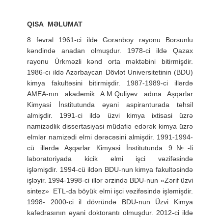
QISA MƏLUMAT
8 fevral 1961-ci ildə Goranboy rayonu Borsunlu
kəndində anadan olmuşdur. 1978-ci ildə Qazax
rayonu Ürkməzli kənd orta məktəbini bitirmişdir.
1986-cı ildə Azərbaycan Dövlət Universitetinin (BDU)
kimya fakultəsini bitirmişdir. 1987-1989-ci illərdə
AMEA-nın akademik A.M.Quliyev adına Aşqarlar
Kimyasi İnstitutunda əyani aspiranturada təhsil
almişdir. 1991-ci ildə üzvi kimya ixtisasi üzrə
namizədlik dissertasiyasi müdafiə edərək kimya üzrə
elmlər namizədi elmi dərəcəsini almişdir. 1991-1994-
cü illərdə Aşqarlar Kimyasi İnstitutunda 9№-li
laboratoriyada kicik elmi işci vəzifəsində
işləmişdir.
1994-cü ildən BDU-nun kimya fakultəsində
işləyir. 1994-1998-ci illər ərzində BDU-nun «Zərif üzvi
sintez» ETL-da böyük elmi işci vəzifəsində işləmişdir.
1998- 2000-ci il dövründə BDU-nun Üzvi Kimya
kafedrasının əyani doktorantı olmuşdur.
2012-ci ildə