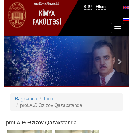
BDU
Əlaqə
Toggle
navigat
Previous
Next
Baş səhifə
Foto
prof.A.Ə.Əzizov Qazaxstanda
prof.A.Ə.Əzizov Qazaxstanda