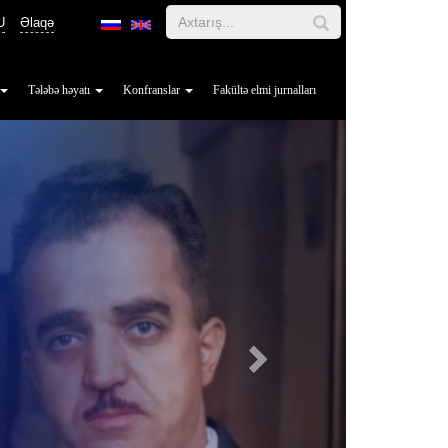
U
Əlaqə
Tələbə həyatı
Konfranslar
Fakültə elmi jurnalları
Next