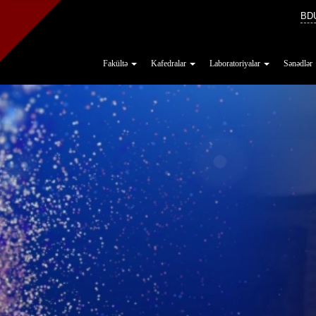
BD
Fakültə
Kafedralar
Laboratoriyalar
Sənədlər