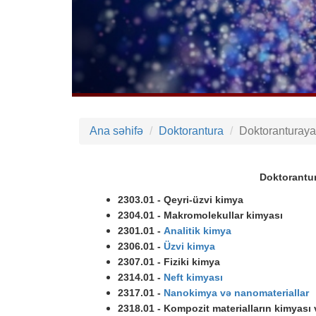
Ana səhifə
Doktorantura
Doktoranturaya
Doktorantur
2303.01 - Qeyri-üzvi kimya
2304.01 - Makromolekullar kimyası
2301.01 -
Analitik kimya
2306.01 -
Üzvi kimya
2307.01 - Fiziki kimya
2314.01 -
Neft kimyası
2317.01 -
Nanokimya və nanomateriallar
2318.01 - Kompozit materialların kimyası